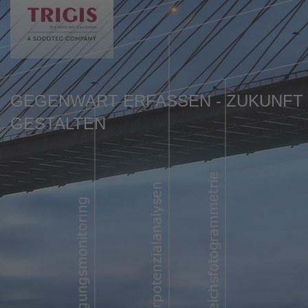
de
en
GEGENWART ERFASSEN - ZUKUNFT
GESTALTEN