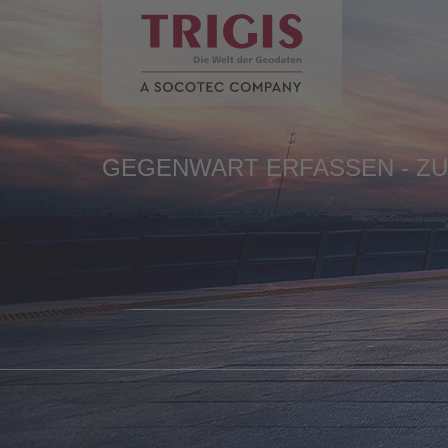
Stellenangebot 562 > 562
de
en
GEGENWART ERFASSEN - Z