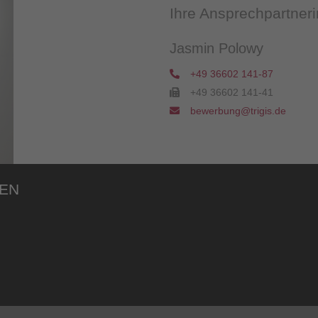
Ihre Ansprechpartneri
Jasmin Polowy
+49 36602 141-87
+49 36602 141-41
bewerbung@trigis.de
TEN