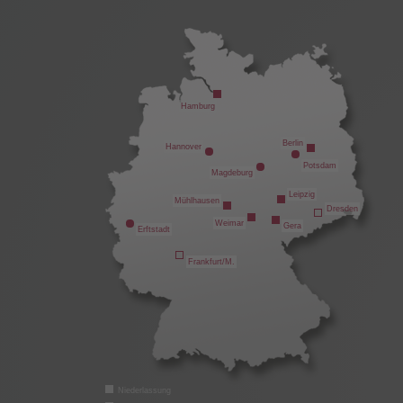
Hamburg
Berlin
Hannover
Potsdam
Magdeburg
Leipzig
Mühlhausen
Dresden
Weimar
Gera
Erftstadt
Frankfurt/M.
Niederlassung