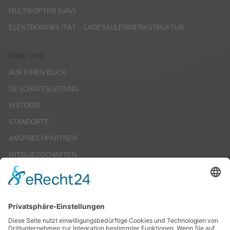
MULTIKOPTER (UAV)
ELEKTROMOBILITÄT – LADESÄULENINFRASTRUKTUR
ÜBER UNS
AUF EINEN BLICK
GESCHÄFTSLEITUNG
HISTORIE
STANDORTE
ANSPRECHPARTNER
MITGLIEDSCHAFTEN
KARRIERE
STELLENANGEBOTE
AUSBILDUNG