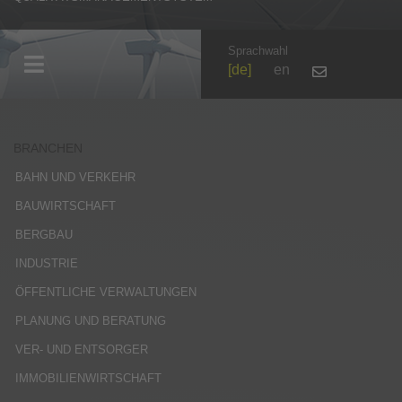
Sprachwahl
de
en
BRANCHEN
BAHN UND VERKEHR
BAUWIRTSCHAFT
BERGBAU
INDUSTRIE
ÖFFENTLICHE VERWALTUNGEN
PLANUNG UND BERATUNG
VER- UND ENTSORGER
IMMOBILIENWIRTSCHAFT