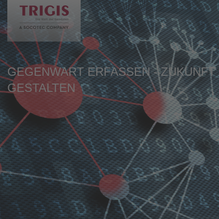
de
en
GEGENWART ERFASSEN - ZUKUNFT
GESTALTEN